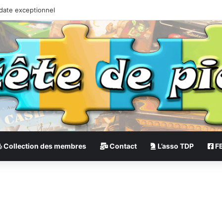
 date exceptionnel
Collection des membres
Contact
L’asso TDP
F