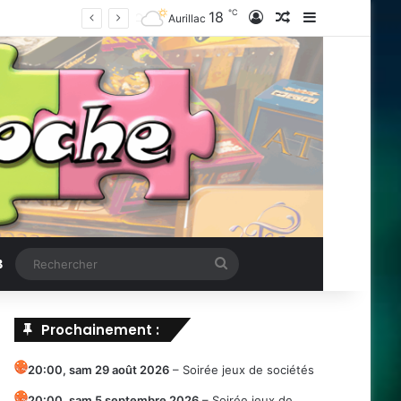
℃
18
Connexion
Article Aléatoire
Sidebar (barr
Aurillac
Rechercher
B
Prochainement :
20:00,
sam 29 août 2026
–
Soirée jeux de sociétés
20:00,
sam 5 septembre 2026
–
Soirée jeux de