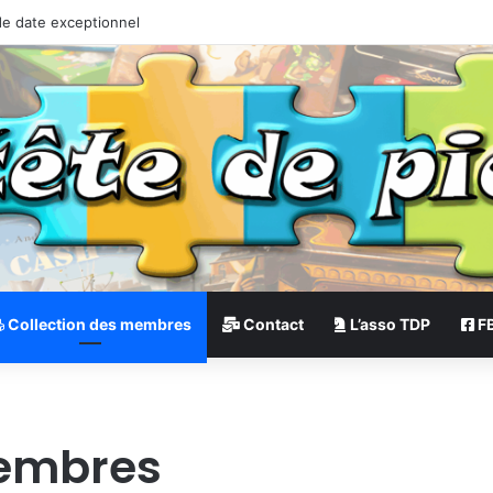
de date exceptionnel
Collection des membres
Contact
L’asso TDP
F
membres