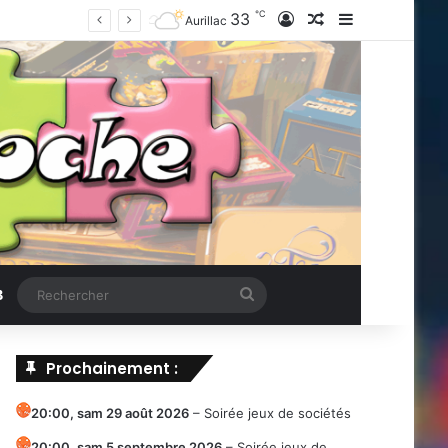
℃
33
Connexion
Article Aléatoire
Sidebar (barr
Aurillac
Rechercher
B
Prochainement :
20:00,
sam 29 août 2026
–
Soirée jeux de sociétés
20:00,
sam 5 septembre 2026
–
Soirée jeux de