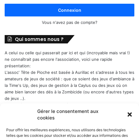
Connexion
Vous n'avez pas de compte?
Qui sommes nous ?
A celui ou celle qui passerait par ici et qui (incroyable mais vrai !)
ne connaîtrait pas encore l'association, voici une rapide
présentation:
L'assoc' Tête de Pioche est basée à Aurillac et s'adresse à tous les
amateurs de jeux de société : que ce soient des jeux d'ambiance à
la Time's Up, des jeux de gestion à la Caylus ou des jeux où on
aime bien lancer des dés à la Zombicide (ou encore d'autres types
de jeux ..).
Les soirées-jeux sont ouvertes à tous (enfin quand même plutôt
Gérer le consentement aux
aux adultes). Elles ont lieu chaque Week-end en alternance : 1er
cookies
samedi du mois, puis vendredi, puis samedi etc..., a Belbex (6
Place de Belbex) à partir de 20h .. et jusqu'à souvent bien après
Pour offrir les meilleures expériences, nous utilisons des technologies
minuit...
telles que les cookies pour stocker et/ou accéder aux informations des
La cotisation annuelle est de 10 € (mais le trésorier est indulgent