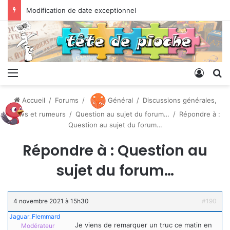
Modification de date exceptionnel
Menu
Conne
R
Accueil
/
Forums
/
Général
/
Discussions générales,
News et rumeurs
/
Question au sujet du forum…
/
Répondre à :
Question au sujet du forum…
Répondre à : Question au
sujet du forum…
4 novembre 2021 à 15h30
#190
Jaguar_Flemmard
Je viens de remarquer un truc ce matin en
Modérateur