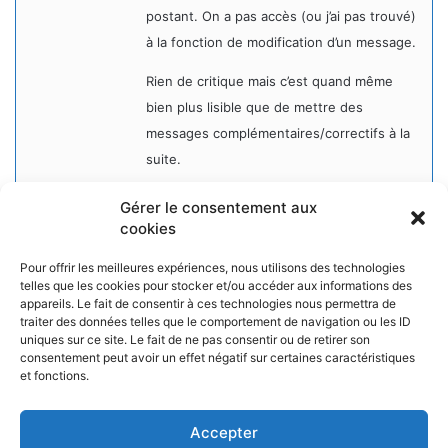
postant. On a pas accès (ou j’ai pas trouvé)
à la fonction de modification d’un message.
Rien de critique mais c’est quand même
bien plus lisible que de mettre des
messages complémentaires/correctifs à la
suite.
Gérer le consentement aux
cookies
Pour offrir les meilleures expériences, nous utilisons des technologies
telles que les cookies pour stocker et/ou accéder aux informations des
appareils. Le fait de consentir à ces technologies nous permettra de
NOS PARTENAIRES
traiter des données telles que le comportement de navigation ou les ID
uniques sur ce site. Le fait de ne pas consentir ou de retirer son
La ville d'Aurillac
consentement peut avoir un effet négatif sur certaines caractéristiques
La réponse ludique - 10 rue Victor Hugo, 15000 Aurillac
et fonctions.
L'angle du jeu - 5 rue Marchande, 15000 Aurillac
Accepter