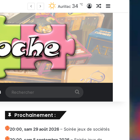
℃
34
Connexion
Article Aléatoire
Sidebar (barr
Aurillac
Rechercher
B
Prochainement :
20:00,
sam 29 août 2026
–
Soirée jeux de sociétés
20:00,
sam 5 septembre 2026
–
Soirée jeux de