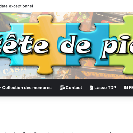
 date exceptionnel
Collection des membres
Contact
L’asso TDP
F