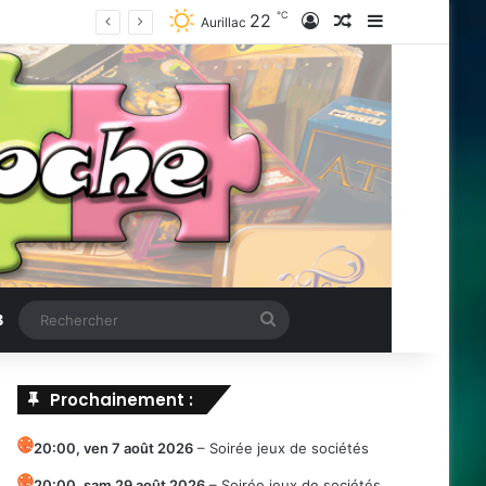
℃
22
Connexion
Article Aléatoire
Sidebar (barr
Aurillac
Rechercher
B
Prochainement :
20:00,
ven 7 août 2026
–
Soirée jeux de sociétés
20:00,
sam 29 août 2026
–
Soirée jeux de sociétés