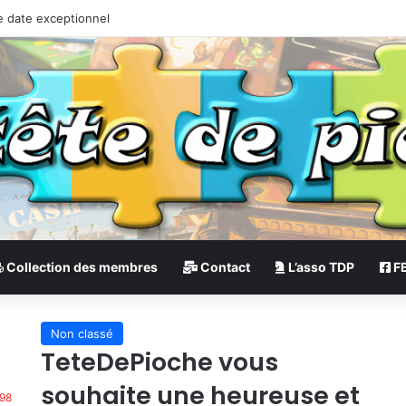
e date exceptionnel
Collection des membres
Contact
L’asso TDP
F
Non classé
TeteDePioche vous
souhaite une heureuse et
98