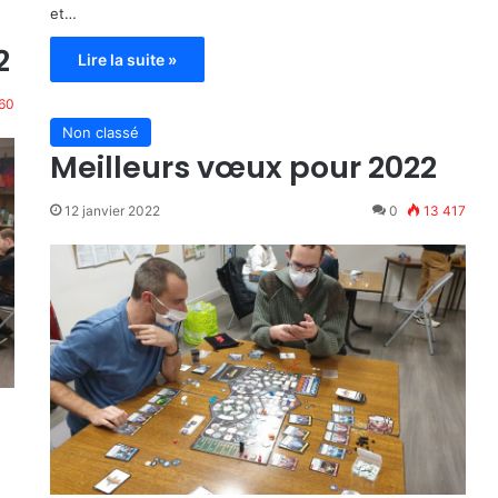
et…
2
Lire la suite »
60
Non classé
Meilleurs vœux pour 2022
12 janvier 2022
0
13 417