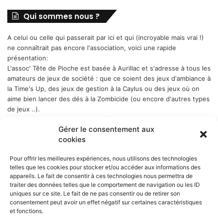
Qui sommes nous ?
A celui ou celle qui passerait par ici et qui (incroyable mais vrai !)
ne connaîtrait pas encore l'association, voici une rapide
présentation:
L'assoc' Tête de Pioche est basée à Aurillac et s'adresse à tous les
amateurs de jeux de société : que ce soient des jeux d'ambiance à
la Time's Up, des jeux de gestion à la Caylus ou des jeux où on
aime bien lancer des dés à la Zombicide (ou encore d'autres types
de jeux ..).
Les soirées-jeux sont ouvertes à tous (enfin quand même plutôt
Gérer le consentement aux
aux adultes). Elles ont lieu chaque Week-end en alternance : 1er
cookies
samedi du mois, puis vendredi, puis samedi etc..., a Belbex (6
Place de Belbex) à partir de 20h .. et jusqu'à souvent bien après
Pour offrir les meilleures expériences, nous utilisons des technologies
minuit...
telles que les cookies pour stocker et/ou accéder aux informations des
La cotisation annuelle est de 10 € (mais le trésorier est indulgent
appareils. Le fait de consentir à ces technologies nous permettra de
envers les curieux qui viennent une fois comme ça ...)
Donc, si
traiter des données telles que le comportement de navigation ou les ID
cela vous dit, n'hésitez pas !
uniques sur ce site. Le fait de ne pas consentir ou de retirer son
consentement peut avoir un effet négatif sur certaines caractéristiques
et fonctions.