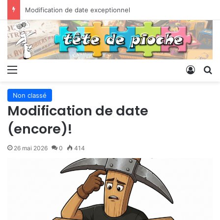
Bonnes fêtes !
Menu
Conne
R
Non classé
Modification de date
(encore)!
26 mai 2026
0
414