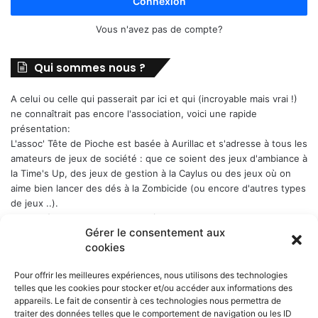
Connexion
Vous n'avez pas de compte?
Qui sommes nous ?
A celui ou celle qui passerait par ici et qui (incroyable mais vrai !)
ne connaîtrait pas encore l'association, voici une rapide
présentation:
L'assoc' Tête de Pioche est basée à Aurillac et s'adresse à tous les
amateurs de jeux de société : que ce soient des jeux d'ambiance à
la Time's Up, des jeux de gestion à la Caylus ou des jeux où on
aime bien lancer des dés à la Zombicide (ou encore d'autres types
de jeux ..).
Les soirées-jeux sont ouvertes à tous (enfin quand même plutôt
Gérer le consentement aux
aux adultes). Elles ont lieu chaque Week-end en alternance : 1er
cookies
samedi du mois, puis vendredi, puis samedi etc..., a Belbex (6
Place de Belbex) à partir de 20h .. et jusqu'à souvent bien après
Pour offrir les meilleures expériences, nous utilisons des technologies
minuit...
telles que les cookies pour stocker et/ou accéder aux informations des
La cotisation annuelle est de 10 € (mais le trésorier est indulgent
appareils. Le fait de consentir à ces technologies nous permettra de
envers les curieux qui viennent une fois comme ça ...)
Donc, si
traiter des données telles que le comportement de navigation ou les ID