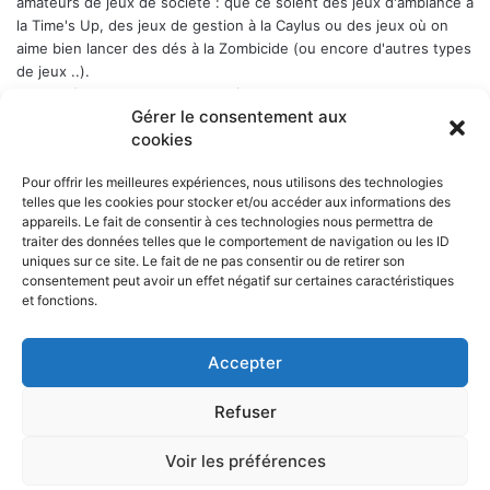
amateurs de jeux de société : que ce soient des jeux d'ambiance à
la Time's Up, des jeux de gestion à la Caylus ou des jeux où on
aime bien lancer des dés à la Zombicide (ou encore d'autres types
de jeux ..).
Les soirées-jeux sont ouvertes à tous (enfin quand même plutôt
Gérer le consentement aux
aux adultes). Elles ont lieu chaque Week-end en alternance : 1er
cookies
samedi du mois, puis vendredi, puis samedi etc..., a Belbex (6
Place de Belbex) à partir de 20h .. et jusqu'à souvent bien après
Pour offrir les meilleures expériences, nous utilisons des technologies
minuit...
telles que les cookies pour stocker et/ou accéder aux informations des
La cotisation annuelle est de 10 € (mais le trésorier est indulgent
appareils. Le fait de consentir à ces technologies nous permettra de
envers les curieux qui viennent une fois comme ça ...)
Donc, si
traiter des données telles que le comportement de navigation ou les ID
cela vous dit, n'hésitez pas !
uniques sur ce site. Le fait de ne pas consentir ou de retirer son
consentement peut avoir un effet négatif sur certaines caractéristiques
et fonctions.
Accepter
NOS PARTENAIRES
Refuser
La ville d'Aurillac
La réponse ludique - 10 rue Victor Hugo, 15000 Aurillac
L'angle du jeu - 5 rue Marchande, 15000 Aurillac
Voir les préférences