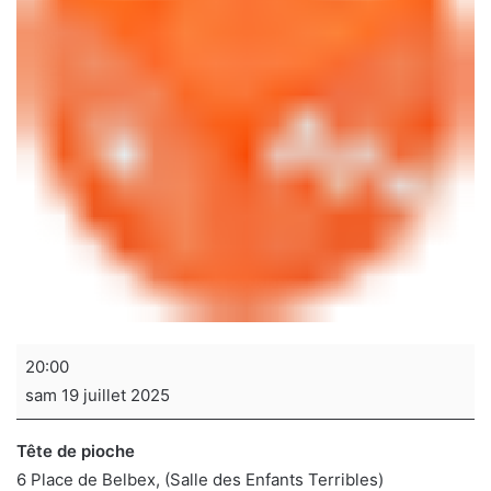
Soirée
20:00
jeux
sam 19 juillet 2025
de
sociétés
Tête de pioche
6 Place de Belbex
(Salle des Enfants Terribles)