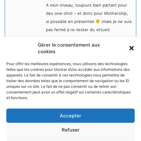
A mon niveau, toujours bien partant pour
des one-shot – et donc pour Mothership,
si possible en présentiel
(mais je ne suis
pas fermé à re-tester du virtuel)
Gérer le consentement aux
cookies
Pour offrir les meilleures expériences, nous utilisons des technologies
telles que les cookies pour stocker et/ou accéder aux informations des
appareils. Le fait de consentir à ces technologies nous permettra de
NOS PARTENAIRES
traiter des données telles que le comportement de navigation ou les ID
uniques sur ce site. Le fait de ne pas consentir ou de retirer son
La ville d'Aurillac
consentement peut avoir un effet négatif sur certaines caractéristiques
La réponse ludique - 10 rue Victor Hugo, 15000 Aurillac
et fonctions.
L'angle du jeu - 5 rue Marchande, 15000 Aurillac
Accepter
Refuser
© Copyright 2026, Tous droits réservés |