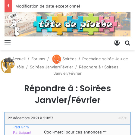
Modification de date exceptionnel
Menu
Conne
R
Accueil
/
Forums
/
Soirées
/
Prochaine soirée Jeu de
rôle
/
Soirées Janvier/Février
/
Répondre à : Soirées
Janvier/Février
Répondre à : Soirées
Janvier/Février
22 décembre 2021 à 21h57
#276
Fred Grim
Cool-merci pour ces annonces ^^
Participant