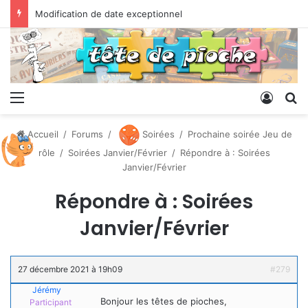
Modification de date exceptionnel
Menu
Conne
R
Accueil
/
Forums
/
Soirées
/
Prochaine soirée Jeu de
rôle
/
Soirées Janvier/Février
/
Répondre à : Soirées
Janvier/Février
Répondre à : Soirées
Janvier/Février
27 décembre 2021 à 19h09
#279
Jérémy
Bonjour les têtes de pioches,
Participant