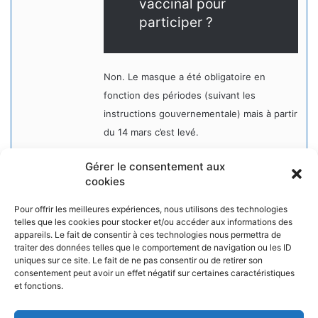
vaccinal pour
participer ?
Non. Le masque a été obligatoire en
fonction des périodes (suivant les
instructions gouvernementale) mais à partir
du 14 mars c’est levé.
Gérer le consentement aux
cookies
Pour offrir les meilleures expériences, nous utilisons des technologies
telles que les cookies pour stocker et/ou accéder aux informations des
appareils. Le fait de consentir à ces technologies nous permettra de
NOS PARTENAIRES
traiter des données telles que le comportement de navigation ou les ID
uniques sur ce site. Le fait de ne pas consentir ou de retirer son
La ville d'Aurillac
consentement peut avoir un effet négatif sur certaines caractéristiques
La réponse ludique - 10 rue Victor Hugo, 15000 Aurillac
et fonctions.
L'angle du jeu - 5 rue Marchande, 15000 Aurillac