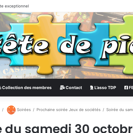
te exceptionnel
Collection des membres
Contact
L’asso TDP
F
s
/
Soirées
/
Prochaine soirée Jeux de sociétés
/
Soirée du sam
e du samedi 30 octobr