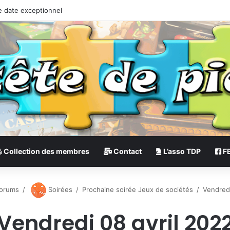
e date exceptionnel
Collection des membres
Contact
L’asso TDP
F
orums
/
Soirées
/
Prochaine soirée Jeux de sociétés
/
Vendredi
Vendredi 08 avril 202