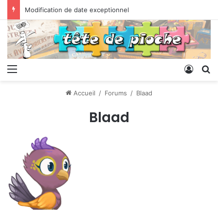
Modification de date exceptionnel
Menu
Conne
R
Accueil
/
Forums
/
Blaad
Blaad