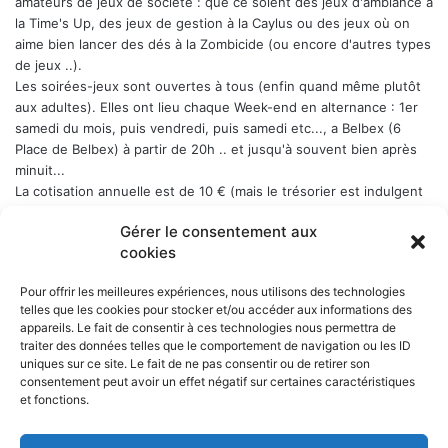
amateurs de jeux de société : que ce soient des jeux d'ambiance à
la Time's Up, des jeux de gestion à la Caylus ou des jeux où on
aime bien lancer des dés à la Zombicide (ou encore d'autres types
de jeux ..).
Les soirées-jeux sont ouvertes à tous (enfin quand même plutôt
aux adultes). Elles ont lieu chaque Week-end en alternance : 1er
samedi du mois, puis vendredi, puis samedi etc..., a Belbex (6
Place de Belbex) à partir de 20h .. et jusqu'à souvent bien après
minuit...
La cotisation annuelle est de 10 € (mais le trésorier est indulgent
envers les curieux qui viennent une fois comme ça ...)
Donc, si
Gérer le consentement aux
cela vous dit, n'hésitez pas !
cookies
Pour offrir les meilleures expériences, nous utilisons des technologies
telles que les cookies pour stocker et/ou accéder aux informations des
appareils. Le fait de consentir à ces technologies nous permettra de
NOS PARTENAIRES
traiter des données telles que le comportement de navigation ou les ID
uniques sur ce site. Le fait de ne pas consentir ou de retirer son
La ville d'Aurillac
consentement peut avoir un effet négatif sur certaines caractéristiques
La réponse ludique - 10 rue Victor Hugo, 15000 Aurillac
et fonctions.
L'angle du jeu - 5 rue Marchande, 15000 Aurillac