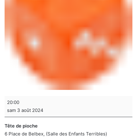
Soirée
20:00
jeux
sam 3 août 2024
de
sociétés
Tête de pioche
6 Place de Belbex
(Salle des Enfants Terribles)