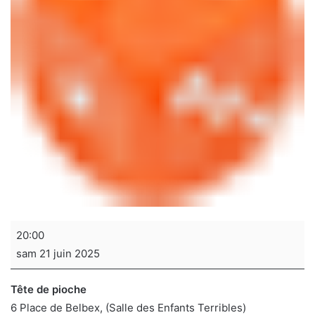
Soirée
20:00
jeux
sam 21 juin 2025
de
sociétés
Tête de pioche
6 Place de Belbex
(Salle des Enfants Terribles)