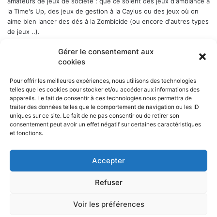
amateurs de jeux de société : que ce soient des jeux d'ambiance à
la Time's Up, des jeux de gestion à la Caylus ou des jeux où on
aime bien lancer des dés à la Zombicide (ou encore d'autres types
de jeux ..).
Les soirées-jeux sont ouvertes à tous (enfin quand même plutôt
Gérer le consentement aux
aux adultes). Elles ont lieu chaque Week-end en alternance : 1er
cookies
samedi du mois, puis vendredi, puis samedi etc..., a Belbex (6
Place de Belbex) à partir de 20h .. et jusqu'à souvent bien après
Pour offrir les meilleures expériences, nous utilisons des technologies
minuit...
telles que les cookies pour stocker et/ou accéder aux informations des
La cotisation annuelle est de 10 € (mais le trésorier est indulgent
appareils. Le fait de consentir à ces technologies nous permettra de
envers les curieux qui viennent une fois comme ça ...)
Donc, si
traiter des données telles que le comportement de navigation ou les ID
cela vous dit, n'hésitez pas !
uniques sur ce site. Le fait de ne pas consentir ou de retirer son
consentement peut avoir un effet négatif sur certaines caractéristiques
et fonctions.
Accepter
NOS PARTENAIRES
Refuser
La ville d'Aurillac
La réponse ludique - 10 rue Victor Hugo, 15000 Aurillac
L'angle du jeu - 5 rue Marchande, 15000 Aurillac
Voir les préférences