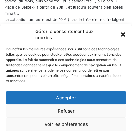
samedi du mois, puis vendredi, puis samedi etc..., a Belbex (6
Place de Belbex) à partir de 20h .. et jusqu'à souvent bien après
minuit...
La cotisation annuelle est de 10 € (mais le trésorier est indulgent
envers les curieux qui viennent une fois comme ça ...)
Donc, si
Gérer le consentement aux
cela vous dit, n'hésitez pas !
cookies
Pour offrir les meilleures expériences, nous utilisons des technologies
telles que les cookies pour stocker et/ou accéder aux informations des
appareils. Le fait de consentir à ces technologies nous permettra de
NOS PARTENAIRES
traiter des données telles que le comportement de navigation ou les ID
uniques sur ce site. Le fait de ne pas consentir ou de retirer son
La ville d'Aurillac
consentement peut avoir un effet négatif sur certaines caractéristiques
La réponse ludique - 10 rue Victor Hugo, 15000 Aurillac
et fonctions.
L'angle du jeu - 5 rue Marchande, 15000 Aurillac
Accepter
Refuser
© Copyright 2026, Tous droits réservés |
Voir les préférences
Facebook