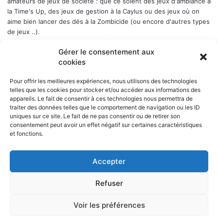
amateurs de jeux de société : que ce soient des jeux d'ambiance à
la Time's Up, des jeux de gestion à la Caylus ou des jeux où on
aime bien lancer des dés à la Zombicide (ou encore d'autres types
de jeux ..).
Les soirées-jeux sont ouvertes à tous (enfin quand même plutôt
Gérer le consentement aux
aux adultes). Elles ont lieu chaque Week-end en alternance : 1er
cookies
samedi du mois, puis vendredi, puis samedi etc..., a Belbex (6
Place de Belbex) à partir de 20h .. et jusqu'à souvent bien après
Pour offrir les meilleures expériences, nous utilisons des technologies
minuit...
telles que les cookies pour stocker et/ou accéder aux informations des
La cotisation annuelle est de 10 € (mais le trésorier est indulgent
appareils. Le fait de consentir à ces technologies nous permettra de
envers les curieux qui viennent une fois comme ça ...)
Donc, si
traiter des données telles que le comportement de navigation ou les ID
cela vous dit, n'hésitez pas !
uniques sur ce site. Le fait de ne pas consentir ou de retirer son
consentement peut avoir un effet négatif sur certaines caractéristiques
et fonctions.
Accepter
NOS PARTENAIRES
Refuser
La ville d'Aurillac
La réponse ludique - 10 rue Victor Hugo, 15000 Aurillac
L'angle du jeu - 5 rue Marchande, 15000 Aurillac
Voir les préférences