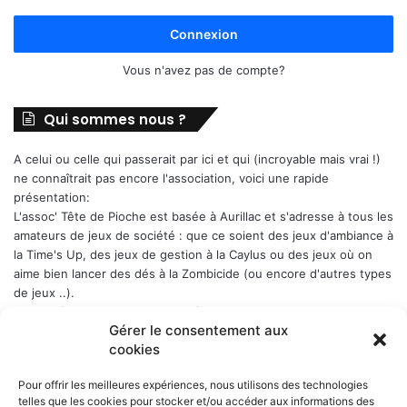
Connexion
Vous n'avez pas de compte?
Qui sommes nous ?
A celui ou celle qui passerait par ici et qui (incroyable mais vrai !)
ne connaîtrait pas encore l'association, voici une rapide
présentation:
L'assoc' Tête de Pioche est basée à Aurillac et s'adresse à tous les
amateurs de jeux de société : que ce soient des jeux d'ambiance à
la Time's Up, des jeux de gestion à la Caylus ou des jeux où on
aime bien lancer des dés à la Zombicide (ou encore d'autres types
de jeux ..).
Les soirées-jeux sont ouvertes à tous (enfin quand même plutôt
Gérer le consentement aux
aux adultes). Elles ont lieu chaque Week-end en alternance : 1er
cookies
samedi du mois, puis vendredi, puis samedi etc..., a Belbex (6
Place de Belbex) à partir de 20h .. et jusqu'à souvent bien après
Pour offrir les meilleures expériences, nous utilisons des technologies
minuit...
telles que les cookies pour stocker et/ou accéder aux informations des
La cotisation annuelle est de 10 € (mais le trésorier est indulgent