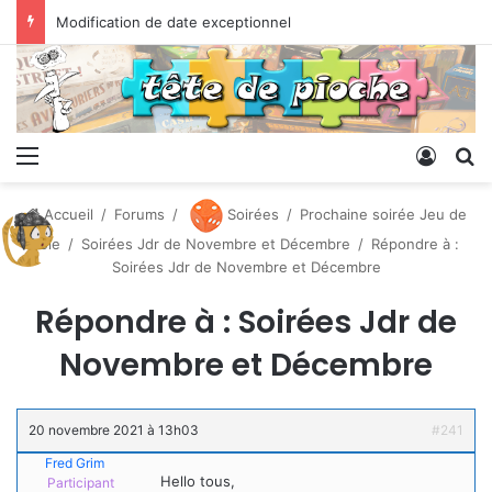
Modification de date exceptionnel
Menu
Conne
R
Accueil
/
Forums
/
Soirées
/
Prochaine soirée Jeu de
rôle
/
Soirées Jdr de Novembre et Décembre
/
Répondre à :
Soirées Jdr de Novembre et Décembre
Répondre à : Soirées Jdr de
Novembre et Décembre
20 novembre 2021 à 13h03
#241
Fred Grim
Hello tous,
Participant