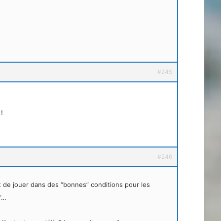
#245
!
#246
fait de jouer dans des “bonnes” conditions pour les
r”…