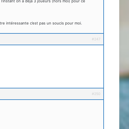
l’instant on a déjà 3 joueurs (hors moi) pour ce
être intéressante c’est pas un soucis pour moi.
#247
#250