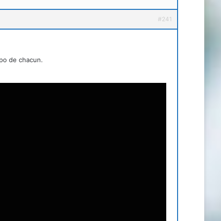
#241
spo de chacun.