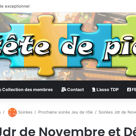
Collection des membres
Contact
L’asso TDP
F
s
/
Soirées
/
Prochaine soirée Jeu de rôle
/
Soirées Jdr de No
 Jdr de Novembre et 