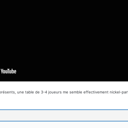
s présents, une table de 3-4 joueurs me semble effectivement nickel-parf