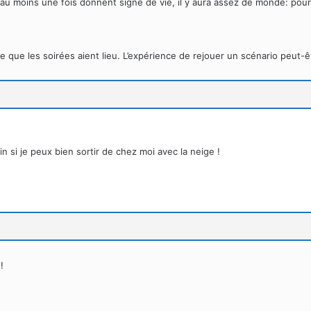
au moins une fois donnent signe de vie, il y aura assez de monde: pour 
te que les soirées aient lieu. L’expérience de rejouer un scénario peut-
n si je peux bien sortir de chez moi avec la neige !
!