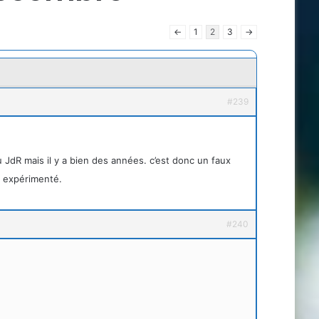
←
1
2
3
→
#239
du JdR mais il y a bien des années. c’est donc un faux
s expérimenté.
#240