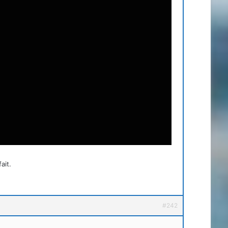
ait.
#242