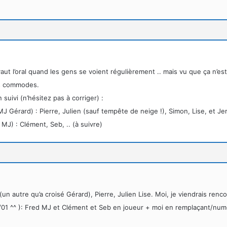
aut l’oral quand les gens se voient régulièrement .. mais vu que ça n’est 
us commodes.
n suivi (n’hésitez pas à corriger) :
MJ Gérard) : Pierre, Julien (sauf tempête de neige !), Simon, Lise, et 
J) : Clément, Seb, .. (à suivre)
un autre qu’a croisé Gérard), Pierre, Julien Lise. Moi, je viendrais renc
11/01 ^^ ): Fred MJ et Clément et Seb en joueur + moi en remplaçant/nu