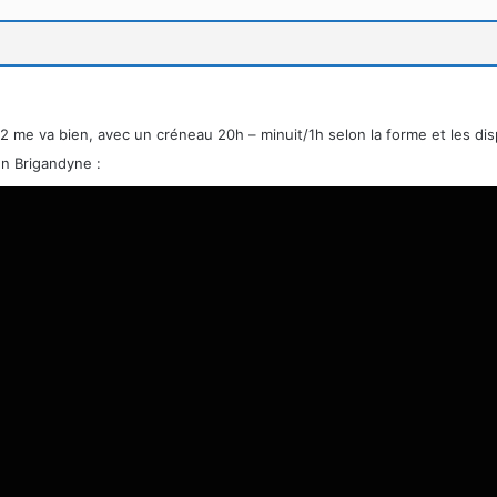
12 me va bien, avec un créneau 20h – minuit/1h selon la forme et les di
en Brigandyne :