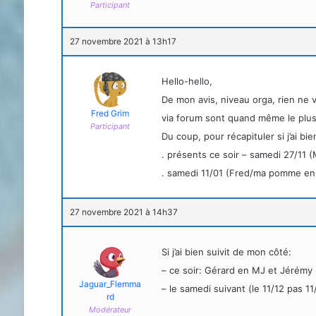
Participant
27 novembre 2021 à 13h17
Hello-hello,
De mon avis, niveau orga, rien ne v
Fred Grim
via forum sont quand même le pl
Participant
Du coup, pour récapituler si j’ai bie
. présents ce soir – samedi 27/11 (
. samedi 11/01 (Fred/ma pomme en M
27 novembre 2021 à 14h37
Si j’ai bien suivit de mon côté:
– ce soir: Gérard en MJ et Jérémy (
Jaguar_Flemma
– le samedi suivant (le 11/12 pas 
rd
Modérateur