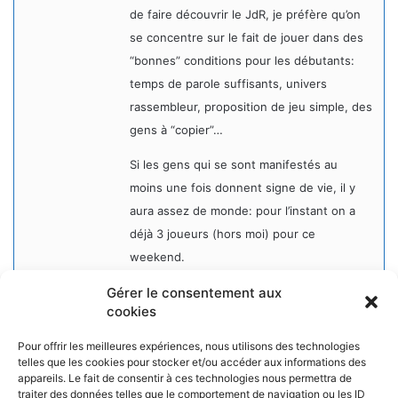
de faire découvrir le JdR, je préfère qu’on
se concentre sur le fait de jouer dans des
“bonnes” conditions pour les débutants:
temps de parole suffisants, univers
rassembleur, proposition de jeu simple, des
gens à “copier”…
Si les gens qui se sont manifestés au
moins une fois donnent signe de vie, il y
aura assez de monde: pour l’instant on a
déjà 3 joueurs (hors moi) pour ce
weekend.
Gérer le consentement aux
Sinon oui, bien sûr: on fera en sorte que
cookies
les soirées aient lieu. L’expérience de
rejouer un scénario peut-être intéressante
Pour offrir les meilleures expériences, nous utilisons des technologies
c’est pas un soucis pour moi.
telles que les cookies pour stocker et/ou accéder aux informations des
appareils. Le fait de consentir à ces technologies nous permettra de
traiter des données telles que le comportement de navigation ou les ID