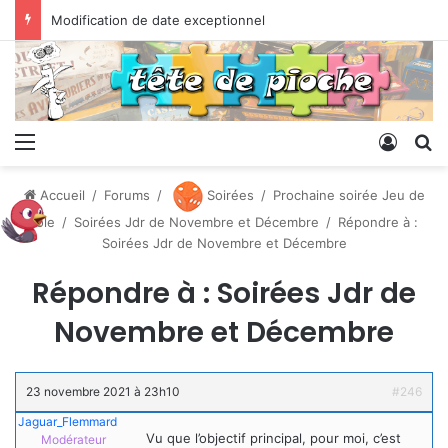
Modification de date exceptionnel
Menu
Conne
R
Accueil
/
Forums
/
Soirées
/
Prochaine soirée Jeu de
rôle
/
Soirées Jdr de Novembre et Décembre
/
Répondre à :
Soirées Jdr de Novembre et Décembre
Répondre à : Soirées Jdr de
Novembre et Décembre
23 novembre 2021 à 23h10
#246
Jaguar_Flemmard
Vu que l’objectif principal, pour moi, c’est
Modérateur