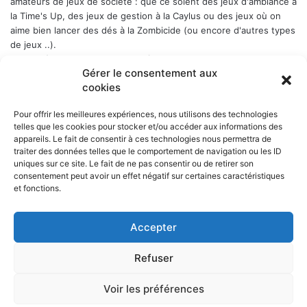
amateurs de jeux de société : que ce soient des jeux d'ambiance à
la Time's Up, des jeux de gestion à la Caylus ou des jeux où on
aime bien lancer des dés à la Zombicide (ou encore d'autres types
de jeux ..).
Les soirées-jeux sont ouvertes à tous (enfin quand même plutôt
Gérer le consentement aux
aux adultes). Elles ont lieu chaque Week-end en alternance : 1er
cookies
samedi du mois, puis vendredi, puis samedi etc..., a Belbex (6
Place de Belbex) à partir de 20h .. et jusqu'à souvent bien après
Pour offrir les meilleures expériences, nous utilisons des technologies
minuit...
telles que les cookies pour stocker et/ou accéder aux informations des
La cotisation annuelle est de 10 € (mais le trésorier est indulgent
appareils. Le fait de consentir à ces technologies nous permettra de
envers les curieux qui viennent une fois comme ça ...)
Donc, si
traiter des données telles que le comportement de navigation ou les ID
cela vous dit, n'hésitez pas !
uniques sur ce site. Le fait de ne pas consentir ou de retirer son
consentement peut avoir un effet négatif sur certaines caractéristiques
et fonctions.
Accepter
NOS PARTENAIRES
Refuser
La ville d'Aurillac
La réponse ludique - 10 rue Victor Hugo, 15000 Aurillac
L'angle du jeu - 5 rue Marchande, 15000 Aurillac
Voir les préférences