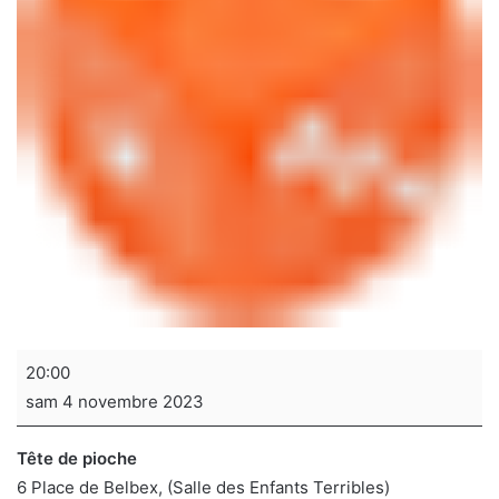
Soirée
20:00
jeux
sam 4 novembre 2023
de
sociétés
Tête de pioche
6 Place de Belbex
(Salle des Enfants Terribles)