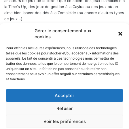
amateurs de jeux de société : que ce soient des jeux d'ambiance à
la Time's Up, des jeux de gestion à la Caylus ou des jeux où on
aime bien lancer des dés à la Zombicide (ou encore d'autres types
de jeux ..).
Les soirées-jeux sont ouvertes à tous (enfin quand même plutôt
Gérer le consentement aux
aux adultes). Elles ont lieu chaque Week-end en alternance : 1er
cookies
samedi du mois, puis vendredi, puis samedi etc..., a Belbex (6
Place de Belbex) à partir de 20h .. et jusqu'à souvent bien après
Pour offrir les meilleures expériences, nous utilisons des technologies
minuit...
telles que les cookies pour stocker et/ou accéder aux informations des
La cotisation annuelle est de 10 € (mais le trésorier est indulgent
appareils. Le fait de consentir à ces technologies nous permettra de
envers les curieux qui viennent une fois comme ça ...)
Donc, si
traiter des données telles que le comportement de navigation ou les ID
cela vous dit, n'hésitez pas !
uniques sur ce site. Le fait de ne pas consentir ou de retirer son
consentement peut avoir un effet négatif sur certaines caractéristiques
et fonctions.
Accepter
NOS PARTENAIRES
Refuser
La ville d'Aurillac
La réponse ludique - 10 rue Victor Hugo, 15000 Aurillac
L'angle du jeu - 5 rue Marchande, 15000 Aurillac
Voir les préférences