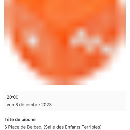
Soirée
20:00
jeux
ven 8 décembre 2023
de
sociétés
Tête de pioche
6 Place de Belbex
(Salle des Enfants Terribles)