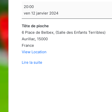
Soirée
20:00
jeux
ven 12 janvier 2024
de
sociétés
Tête de pioche
6 Place de Belbex
(Salle des Enfants Terribles)
Aurillac
,
15000
France
View Location
Lire la suite