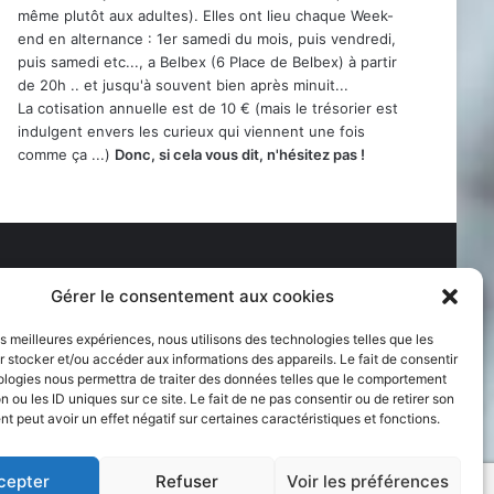
même plutôt aux adultes). Elles ont lieu chaque Week-
end en alternance : 1er samedi du mois, puis vendredi,
puis samedi etc..., a Belbex (6 Place de Belbex) à partir
de 20h .. et jusqu'à souvent bien après minuit...
La cotisation annuelle est de 10 € (mais le trésorier est
indulgent envers les curieux qui viennent une fois
comme ça ...)
Donc, si cela vous dit, n'hésitez pas !
Gérer le consentement aux cookies
les meilleures expériences, nous utilisons des technologies telles que les
 stocker et/ou accéder aux informations des appareils. Le fait de consentir
ologies nous permettra de traiter des données telles que le comportement
n ou les ID uniques sur ce site. Le fait de ne pas consentir ou de retirer son
 peut avoir un effet négatif sur certaines caractéristiques et fonctions.
cepter
Refuser
Voir les préférences