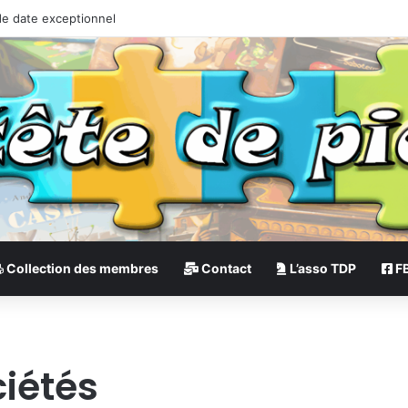
de date exceptionnel
Collection des membres
Contact
L’asso TDP
F
ciétés