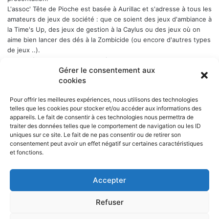
L'assoc' Tête de Pioche est basée à Aurillac et s'adresse à tous les
amateurs de jeux de société : que ce soient des jeux d'ambiance à
la Time's Up, des jeux de gestion à la Caylus ou des jeux où on
aime bien lancer des dés à la Zombicide (ou encore d'autres types
de jeux ..).
Les soirées-jeux sont ouvertes à tous (enfin quand même plutôt
Gérer le consentement aux
aux adultes). Elles ont lieu chaque Week-end en alternance : 1er
cookies
samedi du mois, puis vendredi, puis samedi etc..., a Belbex (6
Place de Belbex) à partir de 20h .. et jusqu'à souvent bien après
Pour offrir les meilleures expériences, nous utilisons des technologies
minuit...
telles que les cookies pour stocker et/ou accéder aux informations des
La cotisation annuelle est de 10 € (mais le trésorier est indulgent
appareils. Le fait de consentir à ces technologies nous permettra de
envers les curieux qui viennent une fois comme ça ...)
Donc, si
traiter des données telles que le comportement de navigation ou les ID
cela vous dit, n'hésitez pas !
uniques sur ce site. Le fait de ne pas consentir ou de retirer son
consentement peut avoir un effet négatif sur certaines caractéristiques
et fonctions.
Accepter
NOS PARTENAIRES
Refuser
La ville d'Aurillac
La réponse ludique - 10 rue Victor Hugo, 15000 Aurillac