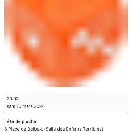
Soirée
20:00
jeux
sam 16 mars 2024
de
sociétés
Tête de pioche
6 Place de Belbex
(Salle des Enfants Terribles)