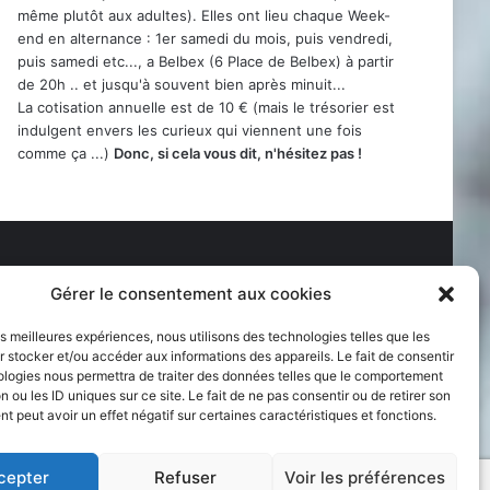
même plutôt aux adultes). Elles ont lieu chaque Week-
end en alternance : 1er samedi du mois, puis vendredi,
puis samedi etc..., a Belbex (6 Place de Belbex) à partir
de 20h .. et jusqu'à souvent bien après minuit...
La cotisation annuelle est de 10 € (mais le trésorier est
indulgent envers les curieux qui viennent une fois
comme ça ...)
Donc, si cela vous dit, n'hésitez pas !
Gérer le consentement aux cookies
les meilleures expériences, nous utilisons des technologies telles que les
 stocker et/ou accéder aux informations des appareils. Le fait de consentir
ologies nous permettra de traiter des données telles que le comportement
n ou les ID uniques sur ce site. Le fait de ne pas consentir ou de retirer son
 peut avoir un effet négatif sur certaines caractéristiques et fonctions.
cepter
Refuser
Voir les préférences