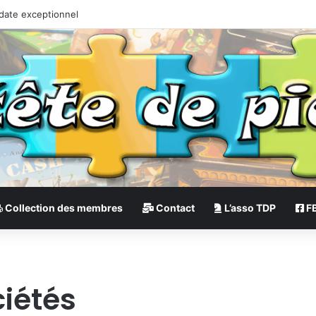
 date exceptionnel
Collection des membres
Contact
L’asso TDP
F
ciétés