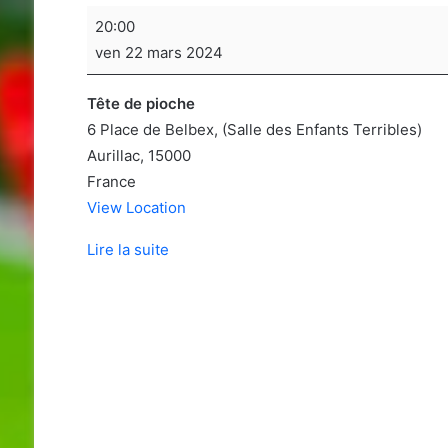
Soirée
20:00
jeux
ven 22 mars 2024
de
sociétés
Tête de pioche
6 Place de Belbex
(Salle des Enfants Terribles)
Aurillac
,
15000
France
View Location
Lire la suite