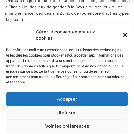
amateurs de jeux de société : que ce soient des jeux d'ambiance à
la Time's Up, des jeux de gestion à la Caylus ou des jeux où on
aime bien lancer des dés à la Zombicide (ou encore d'autres types
de jeux ..).
Les soirées-jeux sont ouvertes à tous (enfin quand même plutôt
Gérer le consentement aux
aux adultes). Elles ont lieu chaque Week-end en alternance : 1er
cookies
samedi du mois, puis vendredi, puis samedi etc..., a Belbex (6
Place de Belbex) à partir de 20h .. et jusqu'à souvent bien après
Pour offrir les meilleures expériences, nous utilisons des technologies
minuit...
telles que les cookies pour stocker et/ou accéder aux informations des
La cotisation annuelle est de 10 € (mais le trésorier est indulgent
appareils. Le fait de consentir à ces technologies nous permettra de
envers les curieux qui viennent une fois comme ça ...)
Donc, si
traiter des données telles que le comportement de navigation ou les ID
cela vous dit, n'hésitez pas !
uniques sur ce site. Le fait de ne pas consentir ou de retirer son
consentement peut avoir un effet négatif sur certaines caractéristiques
et fonctions.
Accepter
NOS PARTENAIRES
Refuser
La ville d'Aurillac
La réponse ludique - 10 rue Victor Hugo, 15000 Aurillac
L'angle du jeu - 5 rue Marchande, 15000 Aurillac
Voir les préférences