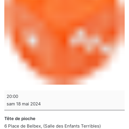
Soirée
20:00
jeux
sam 18 mai 2024
de
sociétés
Tête de pioche
6 Place de Belbex
(Salle des Enfants Terribles)