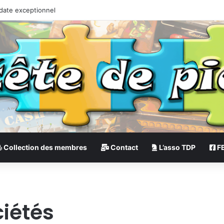
 date exceptionnel
Collection des membres
Contact
L’asso TDP
F
ciétés