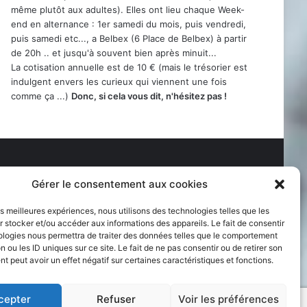
même plutôt aux adultes). Elles ont lieu chaque Week-
end en alternance : 1er samedi du mois, puis vendredi,
puis samedi etc..., a Belbex (6 Place de Belbex) à partir
de 20h .. et jusqu'à souvent bien après minuit...
La cotisation annuelle est de 10 € (mais le trésorier est
indulgent envers les curieux qui viennent une fois
comme ça ...)
Donc, si cela vous dit, n'hésitez pas !
Gérer le consentement aux cookies
les meilleures expériences, nous utilisons des technologies telles que les
 stocker et/ou accéder aux informations des appareils. Le fait de consentir
ologies nous permettra de traiter des données telles que le comportement
n ou les ID uniques sur ce site. Le fait de ne pas consentir ou de retirer son
 peut avoir un effet négatif sur certaines caractéristiques et fonctions.
cepter
Refuser
Voir les préférences