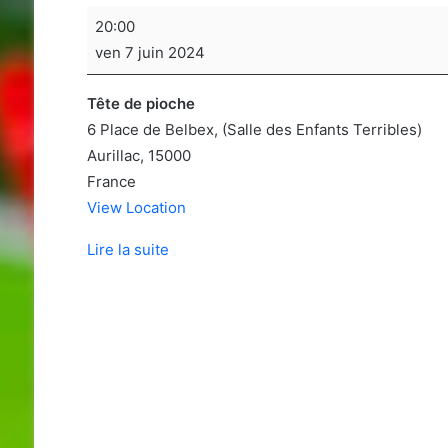
Soirée
20:00
jeux
ven 7 juin 2024
de
sociétés
Tête de pioche
6 Place de Belbex
(Salle des Enfants Terribles)
Aurillac
,
15000
France
View Location
Lire la suite