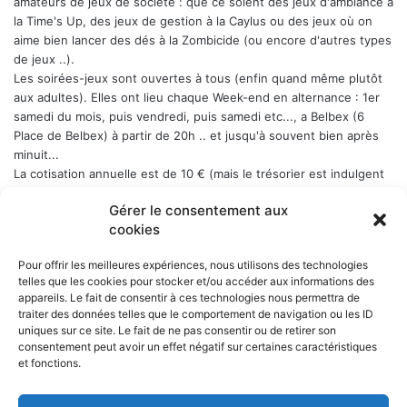
amateurs de jeux de société : que ce soient des jeux d'ambiance à
la Time's Up, des jeux de gestion à la Caylus ou des jeux où on
aime bien lancer des dés à la Zombicide (ou encore d'autres types
de jeux ..).
Les soirées-jeux sont ouvertes à tous (enfin quand même plutôt
aux adultes). Elles ont lieu chaque Week-end en alternance : 1er
samedi du mois, puis vendredi, puis samedi etc..., a Belbex (6
Place de Belbex) à partir de 20h .. et jusqu'à souvent bien après
minuit...
La cotisation annuelle est de 10 € (mais le trésorier est indulgent
envers les curieux qui viennent une fois comme ça ...)
Donc, si
Gérer le consentement aux
cela vous dit, n'hésitez pas !
cookies
Pour offrir les meilleures expériences, nous utilisons des technologies
telles que les cookies pour stocker et/ou accéder aux informations des
appareils. Le fait de consentir à ces technologies nous permettra de
NOS PARTENAIRES
traiter des données telles que le comportement de navigation ou les ID
uniques sur ce site. Le fait de ne pas consentir ou de retirer son
La ville d'Aurillac
consentement peut avoir un effet négatif sur certaines caractéristiques
La réponse ludique - 10 rue Victor Hugo, 15000 Aurillac
et fonctions.
L'angle du jeu - 5 rue Marchande, 15000 Aurillac