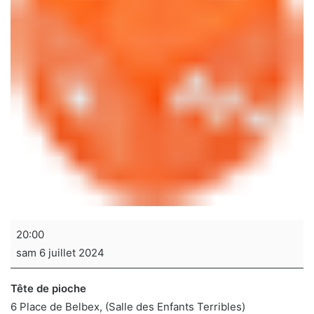
Soirée
20:00
jeux
sam 6 juillet 2024
de
sociétés
Tête de pioche
6 Place de Belbex
(Salle des Enfants Terribles)