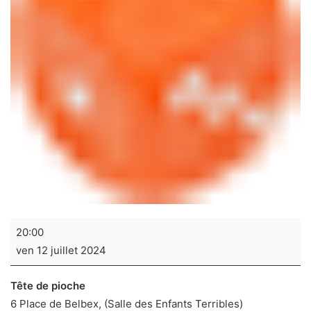
Soirée
20:00
jeux
ven 12 juillet 2024
de
sociétés
Tête de pioche
6 Place de Belbex
(Salle des Enfants Terribles)