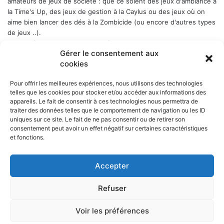
amateurs de jeux de société : que ce soient des jeux d'ambiance à
la Time's Up, des jeux de gestion à la Caylus ou des jeux où on
aime bien lancer des dés à la Zombicide (ou encore d'autres types
de jeux ..).
Les soirées-jeux sont ouvertes à tous (enfin quand même plutôt
Gérer le consentement aux
aux adultes). Elles ont lieu chaque Week-end en alternance : 1er
cookies
samedi du mois, puis vendredi, puis samedi etc..., a Belbex (6
Place de Belbex) à partir de 20h .. et jusqu'à souvent bien après
Pour offrir les meilleures expériences, nous utilisons des technologies
minuit...
telles que les cookies pour stocker et/ou accéder aux informations des
La cotisation annuelle est de 10 € (mais le trésorier est indulgent
appareils. Le fait de consentir à ces technologies nous permettra de
envers les curieux qui viennent une fois comme ça ...)
Donc, si
traiter des données telles que le comportement de navigation ou les ID
cela vous dit, n'hésitez pas !
uniques sur ce site. Le fait de ne pas consentir ou de retirer son
consentement peut avoir un effet négatif sur certaines caractéristiques
et fonctions.
Accepter
NOS PARTENAIRES
Refuser
La ville d'Aurillac
La réponse ludique - 10 rue Victor Hugo, 15000 Aurillac
L'angle du jeu - 5 rue Marchande, 15000 Aurillac
Voir les préférences