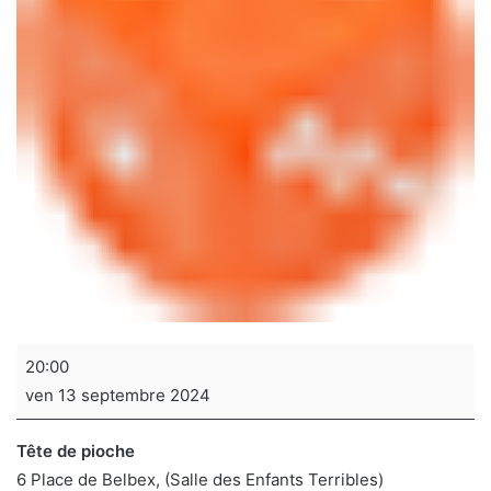
Soirée
20:00
jeux
ven 13 septembre 2024
de
sociétés
Tête de pioche
6 Place de Belbex
(Salle des Enfants Terribles)