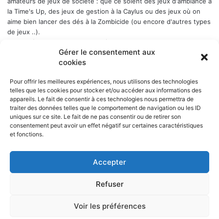
amateurs de jeux de société : que ce soient des jeux d'ambiance à
la Time's Up, des jeux de gestion à la Caylus ou des jeux où on
aime bien lancer des dés à la Zombicide (ou encore d'autres types
de jeux ..).
Les soirées-jeux sont ouvertes à tous (enfin quand même plutôt
Gérer le consentement aux
aux adultes). Elles ont lieu chaque Week-end en alternance : 1er
cookies
samedi du mois, puis vendredi, puis samedi etc..., a Belbex (6
Place de Belbex) à partir de 20h .. et jusqu'à souvent bien après
Pour offrir les meilleures expériences, nous utilisons des technologies
minuit...
telles que les cookies pour stocker et/ou accéder aux informations des
La cotisation annuelle est de 10 € (mais le trésorier est indulgent
appareils. Le fait de consentir à ces technologies nous permettra de
envers les curieux qui viennent une fois comme ça ...)
Donc, si
traiter des données telles que le comportement de navigation ou les ID
cela vous dit, n'hésitez pas !
uniques sur ce site. Le fait de ne pas consentir ou de retirer son
consentement peut avoir un effet négatif sur certaines caractéristiques
et fonctions.
Accepter
NOS PARTENAIRES
Refuser
La ville d'Aurillac
La réponse ludique - 10 rue Victor Hugo, 15000 Aurillac
L'angle du jeu - 5 rue Marchande, 15000 Aurillac
Voir les préférences