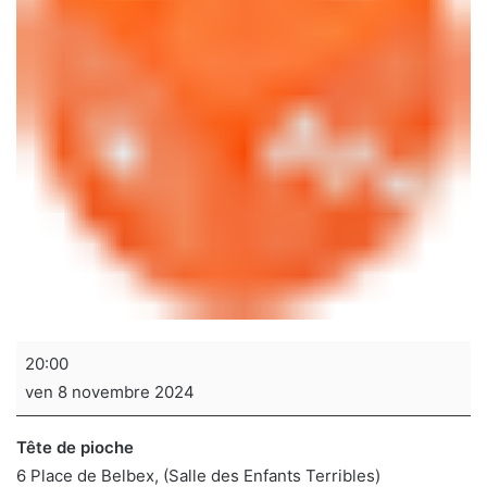
Soirée
20:00
jeux
ven 8 novembre 2024
de
sociétés
Tête de pioche
6 Place de Belbex
(Salle des Enfants Terribles)