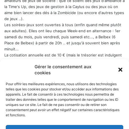
amateurs de jeux de société : que ce soient des jeux d'ambiance à
la Time's Up, des jeux de gestion à la Caylus ou des jeux où on
aime bien lancer des dés à la Zombicide (ou encore d'autres types
de jeux ..).
Les soirées-jeux sont ouvertes à tous (enfin quand même plutôt
aux adultes). Elles ont lieu chaque Week-end en alternance : 1er
samedi du mois, puis vendredi, puis samedi etc..., a Belbex (6
Place de Belbex) à partir de 20h .. et jusqu'à souvent bien après
minuit...
La cotisation annuelle est de 10 € (mais le trésorier est indulgent
envers les curieux qui viennent une fois comme ça ...)
Donc, si
Gérer le consentement aux
cela vous dit, n'hésitez pas !
cookies
Pour offrir les meilleures expériences, nous utilisons des technologies
telles que les cookies pour stocker et/ou accéder aux informations des
appareils. Le fait de consentir à ces technologies nous permettra de
NOS PARTENAIRES
traiter des données telles que le comportement de navigation ou les ID
uniques sur ce site. Le fait de ne pas consentir ou de retirer son
La ville d'Aurillac
consentement peut avoir un effet négatif sur certaines caractéristiques
La réponse ludique - 10 rue Victor Hugo, 15000 Aurillac
et fonctions.
L'angle du jeu - 5 rue Marchande, 15000 Aurillac