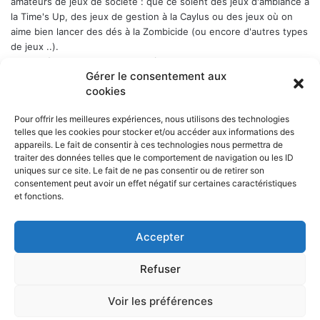
amateurs de jeux de société : que ce soient des jeux d'ambiance à
la Time's Up, des jeux de gestion à la Caylus ou des jeux où on
aime bien lancer des dés à la Zombicide (ou encore d'autres types
de jeux ..).
Les soirées-jeux sont ouvertes à tous (enfin quand même plutôt
Gérer le consentement aux
aux adultes). Elles ont lieu chaque Week-end en alternance : 1er
cookies
samedi du mois, puis vendredi, puis samedi etc..., a Belbex (6
Place de Belbex) à partir de 20h .. et jusqu'à souvent bien après
Pour offrir les meilleures expériences, nous utilisons des technologies
minuit...
telles que les cookies pour stocker et/ou accéder aux informations des
La cotisation annuelle est de 10 € (mais le trésorier est indulgent
appareils. Le fait de consentir à ces technologies nous permettra de
envers les curieux qui viennent une fois comme ça ...)
Donc, si
traiter des données telles que le comportement de navigation ou les ID
cela vous dit, n'hésitez pas !
uniques sur ce site. Le fait de ne pas consentir ou de retirer son
consentement peut avoir un effet négatif sur certaines caractéristiques
et fonctions.
Accepter
NOS PARTENAIRES
Refuser
La ville d'Aurillac
La réponse ludique - 10 rue Victor Hugo, 15000 Aurillac
L'angle du jeu - 5 rue Marchande, 15000 Aurillac
Voir les préférences