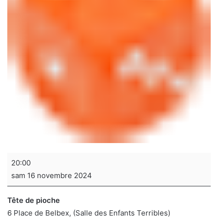
Soirée
20:00
jeux
sam 16 novembre 2024
de
sociétés
Tête de pioche
6 Place de Belbex
(Salle des Enfants Terribles)