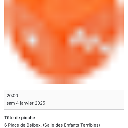
Soirée
20:00
jeux
sam 4 janvier 2025
de
sociétés
Tête de pioche
6 Place de Belbex
(Salle des Enfants Terribles)