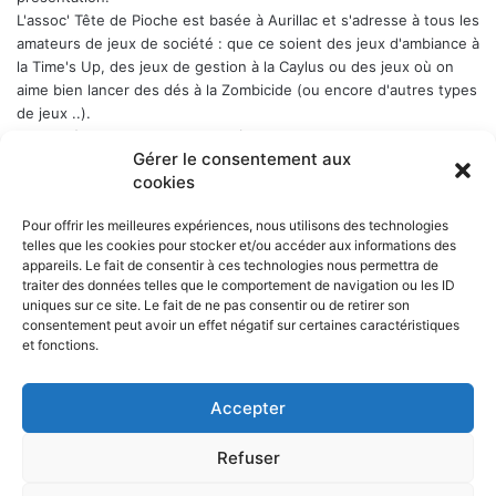
L'assoc' Tête de Pioche est basée à Aurillac et s'adresse à tous les
amateurs de jeux de société : que ce soient des jeux d'ambiance à
la Time's Up, des jeux de gestion à la Caylus ou des jeux où on
aime bien lancer des dés à la Zombicide (ou encore d'autres types
de jeux ..).
Les soirées-jeux sont ouvertes à tous (enfin quand même plutôt
Gérer le consentement aux
aux adultes). Elles ont lieu chaque Week-end en alternance : 1er
cookies
samedi du mois, puis vendredi, puis samedi etc..., a Belbex (6
Place de Belbex) à partir de 20h .. et jusqu'à souvent bien après
Pour offrir les meilleures expériences, nous utilisons des technologies
minuit...
telles que les cookies pour stocker et/ou accéder aux informations des
La cotisation annuelle est de 10 € (mais le trésorier est indulgent
appareils. Le fait de consentir à ces technologies nous permettra de
envers les curieux qui viennent une fois comme ça ...)
Donc, si
traiter des données telles que le comportement de navigation ou les ID
cela vous dit, n'hésitez pas !
uniques sur ce site. Le fait de ne pas consentir ou de retirer son
consentement peut avoir un effet négatif sur certaines caractéristiques
et fonctions.
Accepter
NOS PARTENAIRES
Refuser
La ville d'Aurillac
La réponse ludique - 10 rue Victor Hugo, 15000 Aurillac