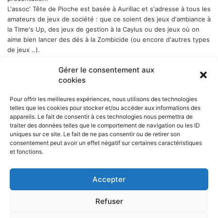
L'assoc' Tête de Pioche est basée à Aurillac et s'adresse à tous les
amateurs de jeux de société : que ce soient des jeux d'ambiance à
la Time's Up, des jeux de gestion à la Caylus ou des jeux où on
aime bien lancer des dés à la Zombicide (ou encore d'autres types
de jeux ..).
Les soirées-jeux sont ouvertes à tous (enfin quand même plutôt
Gérer le consentement aux
aux adultes). Elles ont lieu chaque Week-end en alternance : 1er
cookies
samedi du mois, puis vendredi, puis samedi etc..., a Belbex (6
Place de Belbex) à partir de 20h .. et jusqu'à souvent bien après
Pour offrir les meilleures expériences, nous utilisons des technologies
minuit...
telles que les cookies pour stocker et/ou accéder aux informations des
La cotisation annuelle est de 10 € (mais le trésorier est indulgent
appareils. Le fait de consentir à ces technologies nous permettra de
envers les curieux qui viennent une fois comme ça ...)
Donc, si
traiter des données telles que le comportement de navigation ou les ID
cela vous dit, n'hésitez pas !
uniques sur ce site. Le fait de ne pas consentir ou de retirer son
consentement peut avoir un effet négatif sur certaines caractéristiques
et fonctions.
Accepter
NOS PARTENAIRES
Refuser
La ville d'Aurillac
La réponse ludique - 10 rue Victor Hugo, 15000 Aurillac