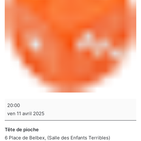
Soirée
20:00
jeux
ven 11 avril 2025
de
sociétés
Tête de pioche
6 Place de Belbex
(Salle des Enfants Terribles)