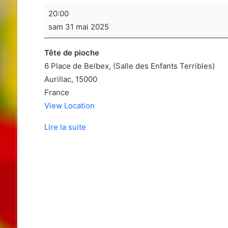
Soirée
20:00
jeux
sam 31 mai 2025
de
sociétés
Tête de pioche
6 Place de Belbex
(Salle des Enfants Terribles)
Aurillac
,
15000
France
View Location
Lire la suite