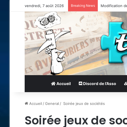
vendredi, 7 août 2026
Breaking News
Modification d
Accueil
Discord de l’Asso
Accueil
/
General
/
Soirée jeux de sociétés
Soirée jeux de so