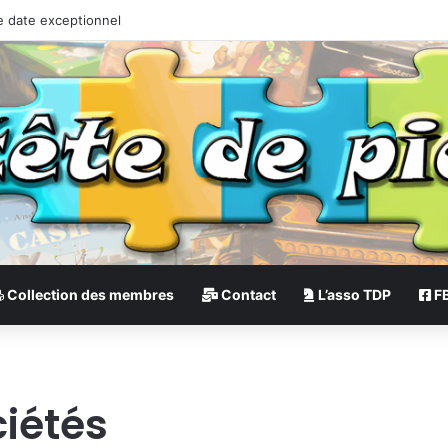
e date exceptionnel
Collection des membres
Contact
L’asso TDP
F
ciétés