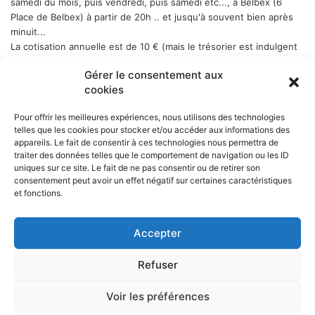
samedi du mois, puis vendredi, puis samedi etc..., a Belbex (6
Place de Belbex) à partir de 20h .. et jusqu'à souvent bien après
minuit...
La cotisation annuelle est de 10 € (mais le trésorier est indulgent
envers les curieux qui viennent une fois comme ça ...)
Donc, si
Gérer le consentement aux
cela vous dit, n'hésitez pas !
cookies
Pour offrir les meilleures expériences, nous utilisons des technologies
telles que les cookies pour stocker et/ou accéder aux informations des
appareils. Le fait de consentir à ces technologies nous permettra de
NOS PARTENAIRES
traiter des données telles que le comportement de navigation ou les ID
uniques sur ce site. Le fait de ne pas consentir ou de retirer son
La ville d'Aurillac
consentement peut avoir un effet négatif sur certaines caractéristiques
La réponse ludique - 10 rue Victor Hugo, 15000 Aurillac
et fonctions.
L'angle du jeu - 5 rue Marchande, 15000 Aurillac
Accepter
Refuser
© Copyright 2026, Tous droits réservés |
Voir les préférences
Facebook