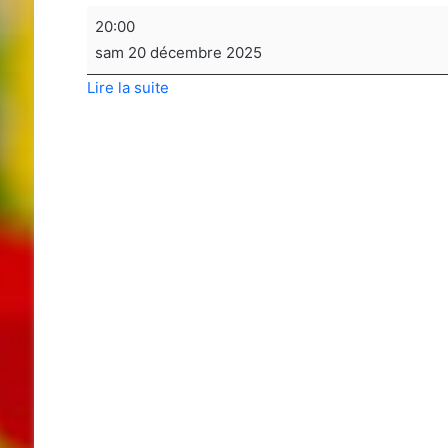
Soirée
20:00
jeux
sam 20 décembre 2025
de
Lire la suite
sociétés