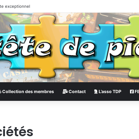
te exceptionnel
Collection des membres
Contact
L’asso TDP
F
ciétés