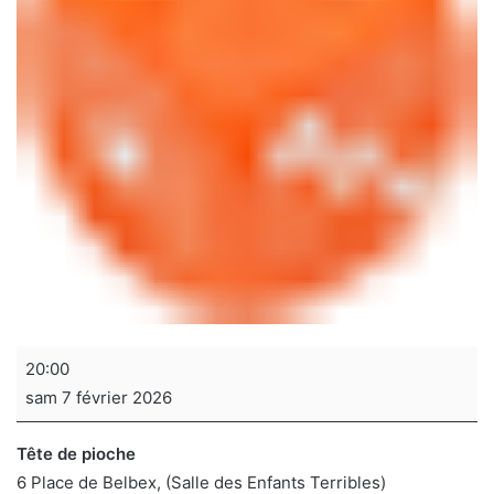
Soirée
20:00
jeux
sam 7 février 2026
de
sociétés
Tête de pioche
6 Place de Belbex
(Salle des Enfants Terribles)