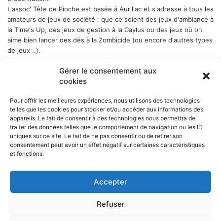
L'assoc' Tête de Pioche est basée à Aurillac et s'adresse à tous les
amateurs de jeux de société : que ce soient des jeux d'ambiance à
la Time's Up, des jeux de gestion à la Caylus ou des jeux où on
aime bien lancer des dés à la Zombicide (ou encore d'autres types
de jeux ..).
Les soirées-jeux sont ouvertes à tous (enfin quand même plutôt
Gérer le consentement aux
aux adultes). Elles ont lieu chaque Week-end en alternance : 1er
cookies
samedi du mois, puis vendredi, puis samedi etc..., a Belbex (6
Place de Belbex) à partir de 20h .. et jusqu'à souvent bien après
Pour offrir les meilleures expériences, nous utilisons des technologies
minuit...
telles que les cookies pour stocker et/ou accéder aux informations des
La cotisation annuelle est de 10 € (mais le trésorier est indulgent
appareils. Le fait de consentir à ces technologies nous permettra de
envers les curieux qui viennent une fois comme ça ...)
Donc, si
traiter des données telles que le comportement de navigation ou les ID
cela vous dit, n'hésitez pas !
uniques sur ce site. Le fait de ne pas consentir ou de retirer son
consentement peut avoir un effet négatif sur certaines caractéristiques
et fonctions.
Accepter
NOS PARTENAIRES
Refuser
La ville d'Aurillac
La réponse ludique - 10 rue Victor Hugo, 15000 Aurillac