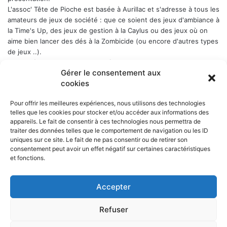
L'assoc' Tête de Pioche est basée à Aurillac et s'adresse à tous les
amateurs de jeux de société : que ce soient des jeux d'ambiance à
la Time's Up, des jeux de gestion à la Caylus ou des jeux où on
aime bien lancer des dés à la Zombicide (ou encore d'autres types
de jeux ..).
Les soirées-jeux sont ouvertes à tous (enfin quand même plutôt
Gérer le consentement aux
aux adultes). Elles ont lieu chaque Week-end en alternance : 1er
cookies
samedi du mois, puis vendredi, puis samedi etc..., a Belbex (6
Place de Belbex) à partir de 20h .. et jusqu'à souvent bien après
Pour offrir les meilleures expériences, nous utilisons des technologies
minuit...
telles que les cookies pour stocker et/ou accéder aux informations des
La cotisation annuelle est de 10 € (mais le trésorier est indulgent
appareils. Le fait de consentir à ces technologies nous permettra de
envers les curieux qui viennent une fois comme ça ...)
Donc, si
traiter des données telles que le comportement de navigation ou les ID
cela vous dit, n'hésitez pas !
uniques sur ce site. Le fait de ne pas consentir ou de retirer son
consentement peut avoir un effet négatif sur certaines caractéristiques
et fonctions.
Accepter
NOS PARTENAIRES
Refuser
La ville d'Aurillac
La réponse ludique - 10 rue Victor Hugo, 15000 Aurillac