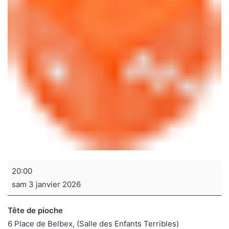
Soirée
20:00
jeux
sam 3 janvier 2026
de
sociétés
Tête de pioche
6 Place de Belbex
(Salle des Enfants Terribles)