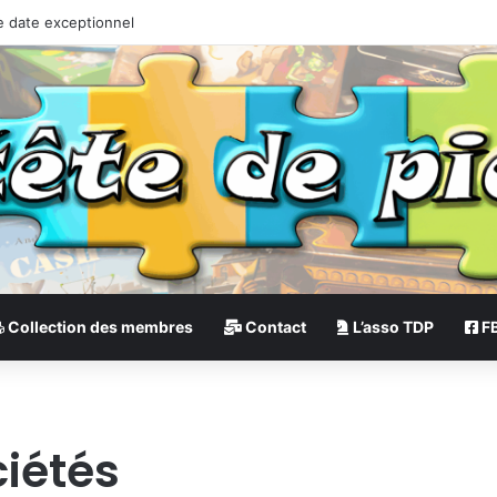
e date exceptionnel
Collection des membres
Contact
L’asso TDP
F
ciétés