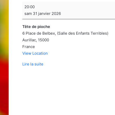
Soirée
20:00
jeux
sam 31 janvier 2026
de
sociétés
Tête de pioche
6 Place de Belbex
(Salle des Enfants Terribles)
Aurillac
,
15000
France
View Location
Lire la suite