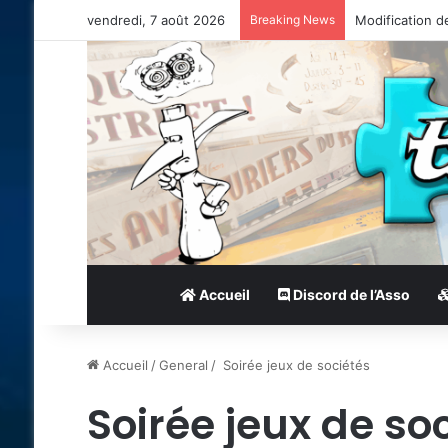
vendredi, 7 août 2026
Breaking News
Modification d
Accueil
Discord de l’Asso
Accueil
/
General
/
Soirée jeux de sociétés
Soirée jeux de so