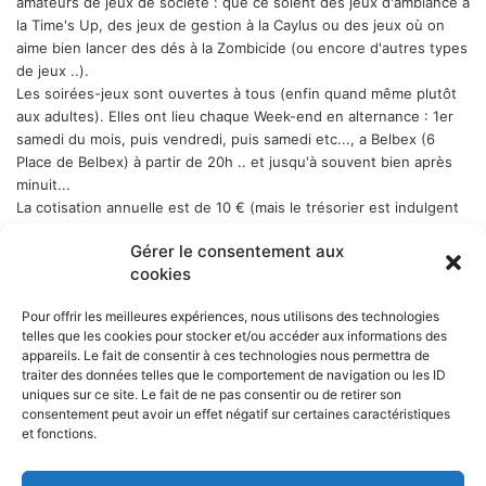
amateurs de jeux de société : que ce soient des jeux d'ambiance à
la Time's Up, des jeux de gestion à la Caylus ou des jeux où on
aime bien lancer des dés à la Zombicide (ou encore d'autres types
de jeux ..).
Les soirées-jeux sont ouvertes à tous (enfin quand même plutôt
aux adultes). Elles ont lieu chaque Week-end en alternance : 1er
samedi du mois, puis vendredi, puis samedi etc..., a Belbex (6
Place de Belbex) à partir de 20h .. et jusqu'à souvent bien après
minuit...
La cotisation annuelle est de 10 € (mais le trésorier est indulgent
envers les curieux qui viennent une fois comme ça ...)
Donc, si
Gérer le consentement aux
cela vous dit, n'hésitez pas !
cookies
Pour offrir les meilleures expériences, nous utilisons des technologies
telles que les cookies pour stocker et/ou accéder aux informations des
appareils. Le fait de consentir à ces technologies nous permettra de
NOS PARTENAIRES
traiter des données telles que le comportement de navigation ou les ID
uniques sur ce site. Le fait de ne pas consentir ou de retirer son
La ville d'Aurillac
consentement peut avoir un effet négatif sur certaines caractéristiques
La réponse ludique - 10 rue Victor Hugo, 15000 Aurillac
et fonctions.
L'angle du jeu - 5 rue Marchande, 15000 Aurillac