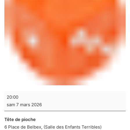
Soirée
20:00
jeux
sam 7 mars 2026
de
sociétés
Tête de pioche
6 Place de Belbex
(Salle des Enfants Terribles)