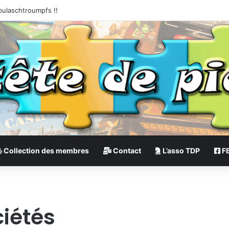
pulaschtroumpfs !!
Collection des membres
Contact
L’asso TDP
F
ciétés