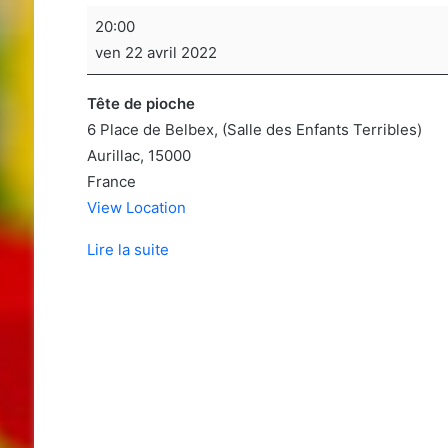
Soirée
20:00
jeux
ven 22 avril 2022
de
sociétés
Tête de pioche
6 Place de Belbex
(Salle des Enfants Terribles)
Aurillac
,
15000
France
View Location
Lire la suite