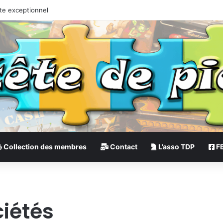
te exceptionnel
Collection des membres
Contact
L’asso TDP
F
ciétés