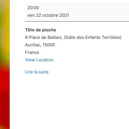
Soirée
20:00
jeux
ven 22 octobre 2021
de
sociétés
Tête de pioche
6 Place de Belbex
(Salle des Enfants Terribles)
Aurillac
,
15000
France
View Location
Lire la suite