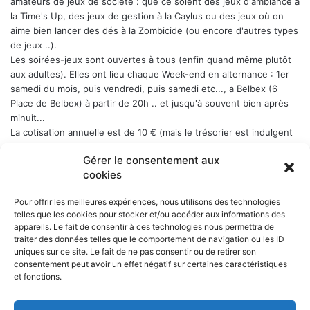
amateurs de jeux de société : que ce soient des jeux d'ambiance à
la Time's Up, des jeux de gestion à la Caylus ou des jeux où on
aime bien lancer des dés à la Zombicide (ou encore d'autres types
de jeux ..).
Les soirées-jeux sont ouvertes à tous (enfin quand même plutôt
aux adultes). Elles ont lieu chaque Week-end en alternance : 1er
samedi du mois, puis vendredi, puis samedi etc..., a Belbex (6
Place de Belbex) à partir de 20h .. et jusqu'à souvent bien après
minuit...
La cotisation annuelle est de 10 € (mais le trésorier est indulgent
envers les curieux qui viennent une fois comme ça ...)
Donc, si
Gérer le consentement aux
cela vous dit, n'hésitez pas !
cookies
Pour offrir les meilleures expériences, nous utilisons des technologies
telles que les cookies pour stocker et/ou accéder aux informations des
appareils. Le fait de consentir à ces technologies nous permettra de
NOS PARTENAIRES
traiter des données telles que le comportement de navigation ou les ID
uniques sur ce site. Le fait de ne pas consentir ou de retirer son
La ville d'Aurillac
consentement peut avoir un effet négatif sur certaines caractéristiques
La réponse ludique - 10 rue Victor Hugo, 15000 Aurillac
et fonctions.
L'angle du jeu - 5 rue Marchande, 15000 Aurillac