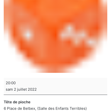
Soirée
20:00
jeux
sam 2 juillet 2022
de
sociétés
Tête de pioche
6 Place de Belbex
(Salle des Enfants Terribles)