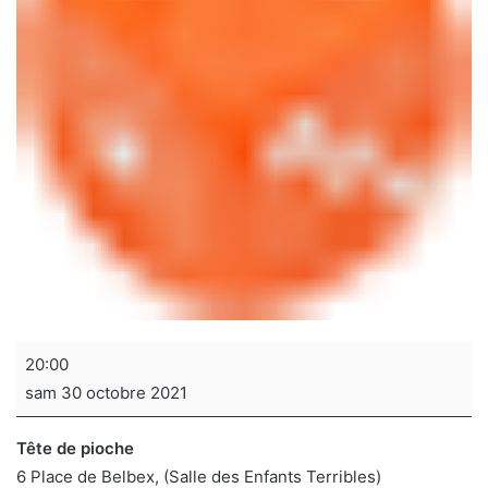
Soirée
20:00
jeux
sam 30 octobre 2021
de
sociétés
Tête de pioche
6 Place de Belbex
(Salle des Enfants Terribles)