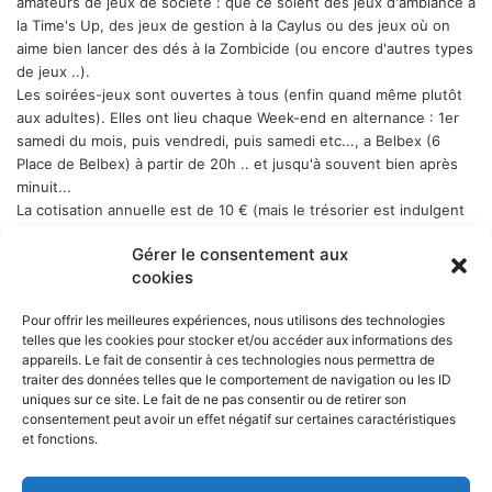
amateurs de jeux de société : que ce soient des jeux d'ambiance à
la Time's Up, des jeux de gestion à la Caylus ou des jeux où on
aime bien lancer des dés à la Zombicide (ou encore d'autres types
de jeux ..).
Les soirées-jeux sont ouvertes à tous (enfin quand même plutôt
aux adultes). Elles ont lieu chaque Week-end en alternance : 1er
samedi du mois, puis vendredi, puis samedi etc..., a Belbex (6
Place de Belbex) à partir de 20h .. et jusqu'à souvent bien après
minuit...
La cotisation annuelle est de 10 € (mais le trésorier est indulgent
envers les curieux qui viennent une fois comme ça ...)
Donc, si
Gérer le consentement aux
cela vous dit, n'hésitez pas !
cookies
Pour offrir les meilleures expériences, nous utilisons des technologies
telles que les cookies pour stocker et/ou accéder aux informations des
appareils. Le fait de consentir à ces technologies nous permettra de
NOS PARTENAIRES
traiter des données telles que le comportement de navigation ou les ID
uniques sur ce site. Le fait de ne pas consentir ou de retirer son
La ville d'Aurillac
consentement peut avoir un effet négatif sur certaines caractéristiques
La réponse ludique - 10 rue Victor Hugo, 15000 Aurillac
et fonctions.
L'angle du jeu - 5 rue Marchande, 15000 Aurillac