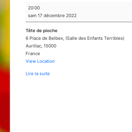
Soirée
20:00
jeux
sam 17 décembre 2022
de
sociétés
Tête de pioche
6 Place de Belbex
(Salle des Enfants Terribles)
Aurillac
,
15000
France
View Location
Lire la suite