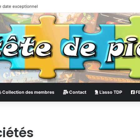
e date exceptionnel
Collection des membres
Contact
L’asso TDP
F
ciétés