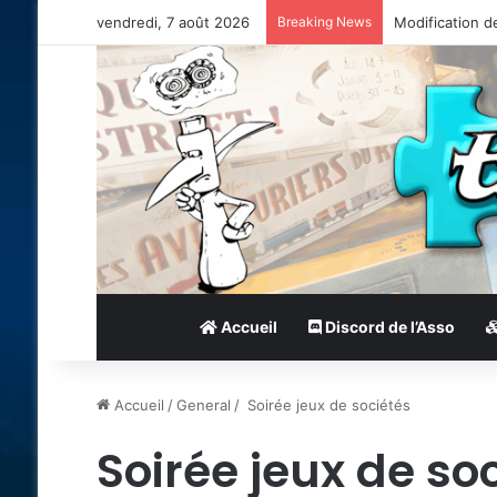
vendredi, 7 août 2026
Breaking News
Modification d
Accueil
Discord de l’Asso
Accueil
/
General
/
Soirée jeux de sociétés
Soirée jeux de so