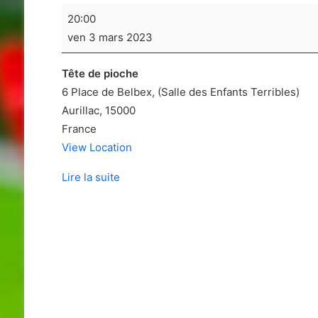
Soirée
20:00
jeux
ven 3 mars 2023
de
sociétés
Tête de pioche
6 Place de Belbex
(Salle des Enfants Terribles)
Aurillac
,
15000
France
View Location
Lire la suite