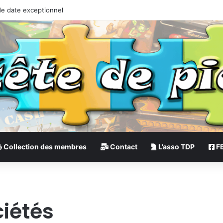
de date exceptionnel
Collection des membres
Contact
L’asso TDP
F
ciétés