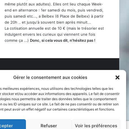
même plutôt aux adultes). Elles ont lieu chaque Week-
end en alternance : 1er samedi du mois, puis vendredi,
puis samedi etc..., a Belbex (6 Place de Belbex) à partir
de 20h .. et jusqu'à souvent bien après minuit...
La cotisation annuelle est de 10 € (mais le trésorier est
indulgent envers les curieux qui viennent une fois
comme ça ...)
Donc, si cela vous dit, n'hésitez pas !
Gérer le consentement aux cookies
les meilleures expériences, nous utilisons des technologies telles que les
 stocker et/ou accéder aux informations des appareils. Le fait de consentir
ologies nous permettra de traiter des données telles que le comportement
n ou les ID uniques sur ce site. Le fait de ne pas consentir ou de retirer son
 peut avoir un effet négatif sur certaines caractéristiques et fonctions.
cepter
Refuser
Voir les préférences